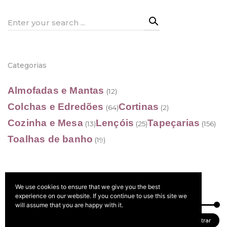
Search
for:
Categorias
Almofadas e Mantas
(12)
Colchas e Edredões
Cortinas
(64)
(2)
Cozinha e Mesa
Lençóis
Tapeçarias
(13)
(25)
(156)
Toalhas de banho
(19)
We use cookies to ensure that we give you the best
Filtrar por preço
experience on our website. If you continue to use this site we
will assume that you are happy with it.
Preço
Preço
Preço:
40 €
—
80 €
Filtrar