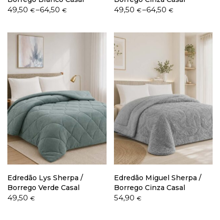
Price
Price
49,50
–
64,50
49,50
–
64,50
€
€
€
€
range:
range:
49,50 €
49,50 €
through
through
64,50 €
64,50 €
Edredão Lys Sherpa /
Edredão Miguel Sherpa /
Borrego Verde Casal
Borrego Cinza Casal
49,50
54,90
€
€