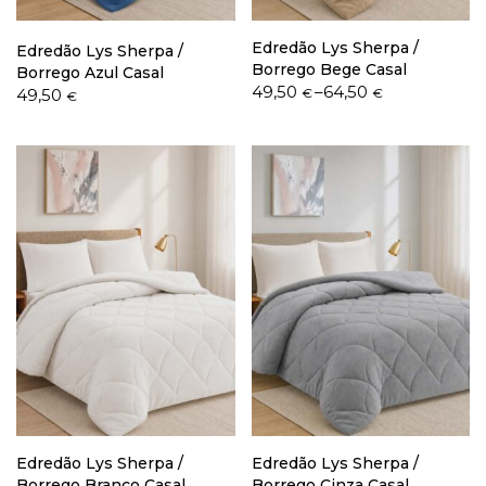
Edredão Lys Sherpa /
Edredão Lys Sherpa /
Borrego Bege Casal
Borrego Azul Casal
Price
49,50
–
64,50
49,50
€
€
€
range:
49,50 €
through
64,50 €
Edredão Lys Sherpa /
Edredão Lys Sherpa /
Borrego Branco Casal
Borrego Cinza Casal