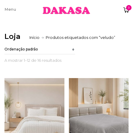
0
Sobre nós
Loja
Início
Produtos etiquetados com “veludo”
Contatos e moradas
A mostrar 1–12 de 16 resultados
Pagamentos e Envios
Trocas e Devoluções
Termos e condições