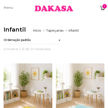
0
Sobre nós
Infantil
Início
Tapeçarias
Infantil
Contatos e moradas
A mostrar 1–12 de 23 resultados
Pagamentos e Envios
Trocas e Devoluções
Termos e condições