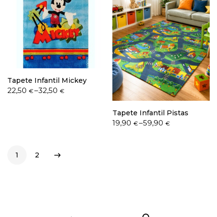
Tapete Infantil Mickey
Price
22,50
–
32,50
€
€
range:
22,50 €
Tapete Infantil Pistas
through
Price
19,90
–
59,90
€
€
32,50 €
range:
19,90 €
through
1
2
59,90 €