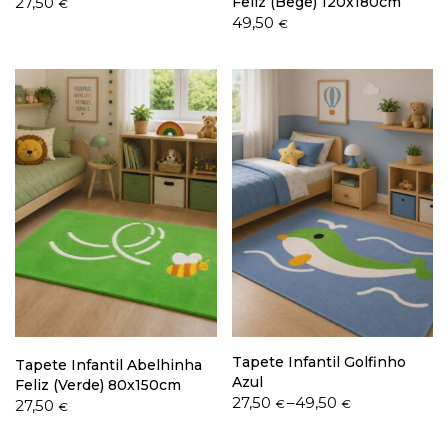
27,50
Feliz (Bege) 120x180cm
€
49,50
€
Tapete Infantil Golfinho
Tapete Infantil Abelhinha
Azul
Feliz (Verde) 80x150cm
Price
27,50
–
49,50
27,50
€
€
€
range:
27,50 €