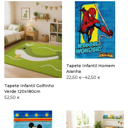
through
49,50 €
Tapete Infantil Homem
Aranha
Price
22,50
–
42,50
€
€
range:
Tapete Infantil Golfinho
22,50 €
Verde 120x180cm
through
52,50
€
42,50 €