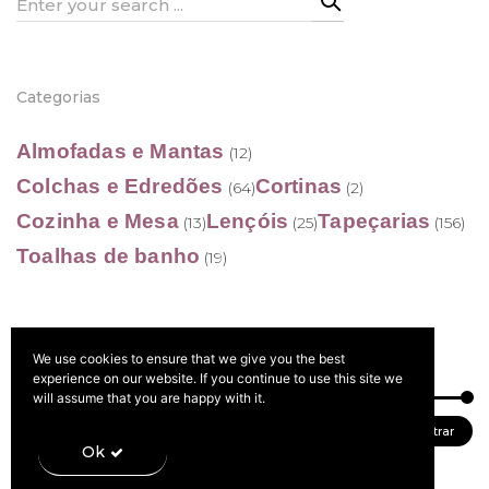
Search
for:
Categorias
Almofadas e Mantas
(12)
Colchas e Edredões
Cortinas
(64)
(2)
Cozinha e Mesa
Lençóis
Tapeçarias
(13)
(25)
(156)
Toalhas de banho
(19)
We use cookies to ensure that we give you the best
Filtrar por preço
experience on our website. If you continue to use this site we
will assume that you are happy with it.
Preço
Preço
Preço:
10 €
—
60 €
Filtrar
Ok
mínimo
máximo