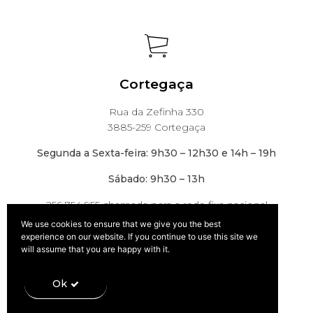
Política de Privacidade
Cortegaça
Rua da Zefinha 330
3885-259 Cortegaça
Livro de Reclamações
Segunda a Sexta-feira: 9h30 – 12h30 e 14h – 19h
Sábado: 9h30 – 13h
256 754 955 chamada para a rede fixa nacional
We use cookies to ensure that we give you the best
experience on our website. If you continue to use this site we
will assume that you are happy with it.
Contacte-nos para mais informações:
geral@dakasa.pt
Ok