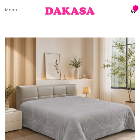
0
Sobre nós
Contatos e moradas
Pagamentos e Envios
Trocas e Devoluções
Termos e condições