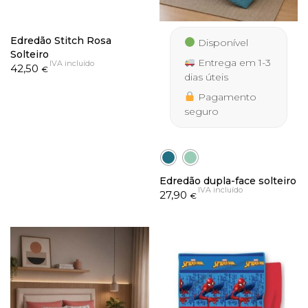
Edredão Stitch Rosa
Disponível
Solteiro
Entrega em 1-3
IVA incluído
42,50
€
dias úteis
Pagamento
seguro
Edredão dupla-face solteiro
IVA incluído
27,90
€