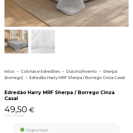
Política de Privacidade
Livro de Reclamações
Início
Colchas e Edredões
Outono/Inverno
Sherpa
(borrego)
Edredão Harry MRF Sherpa / Borrego Cinza Casal
Edredão Harry MRF Sherpa / Borrego Cinza
Casal
49,50
€
IVA incluído
Disponível