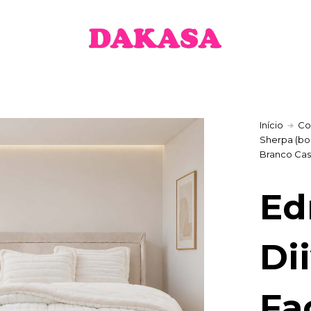
Início
Co
Sherpa (bo
Branco Cas
Ed
Di
Fa