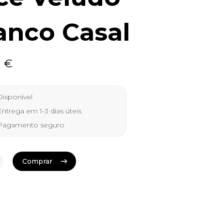
anco Casal
0
€
isponível
ntrega em 1-3 dias úteis
agamento seguro
Comprar
Comprar