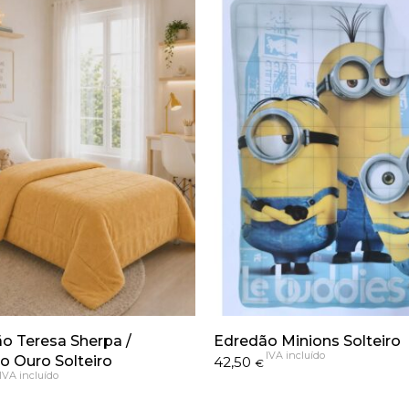
o Teresa Sherpa /
Edredão Minions Solteiro
IVA incluído
o Ouro Solteiro
42,50
€
IVA incluído