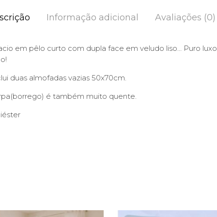
scrição
Informação adicional
Avaliações (0)
io em pêlo curto com dupla face em veludo liso… Puro lux
o!
clui duas almofadas vazias 50x70cm.
erpa(borrego) é também muito quente.
iéster