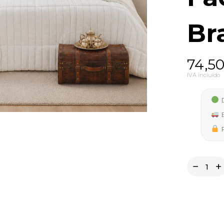
Br
74,5
IVA incluído
D
E
P