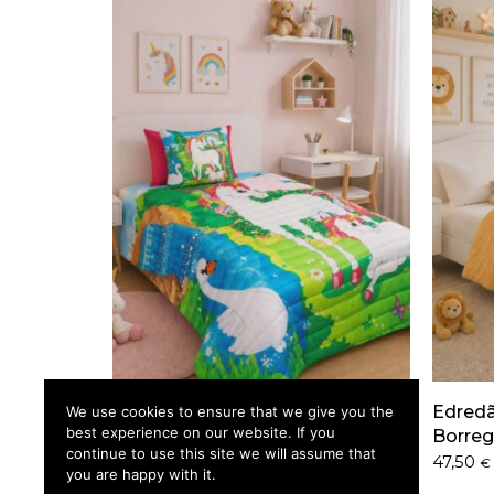
Edredão Unicornio 3 Solteiro
Edredã
We use cookies to ensure that we give you the
IVA incluído
best experience on our website. If you
Borreg
44,50
€
continue to use this site we will assume that
47,50
€
you are happy with it.