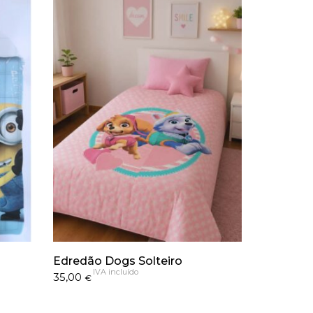
Edredão Dogs Solteiro
IVA incluído
35,00
€