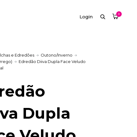
0
Login
lchas e Edredões
Outono/Inverno
rrego)
Edredão Diiva Dupla Face Veludo
al
redão
iva Dupla
ce Veludo