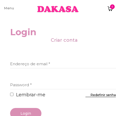
0
Sobre nós
Login
Contatos e moradas
Criar conta
Criar conta
Pagamentos e Envios
Endereço de email
*
Password
*
Trocas e Devoluções
Lembrar-me
Redefinir senha
Termos e condições