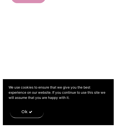
Política de Privacidade
Livro de Reclamações
We use cookies to ensure that we give you the best
experience on our website. If you continue to use this site we
will assume that you are happy with it.
Ok