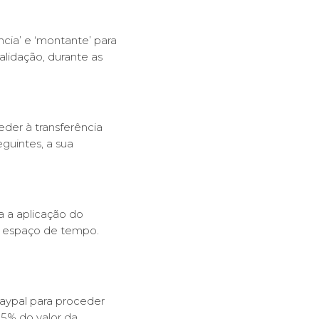
cia’ e ‘montante’ para
idação, durante as
der à transferência
guintes, a sua
 a aplicação do
to espaço de tempo.
Paypal para proceder
5% do valor da