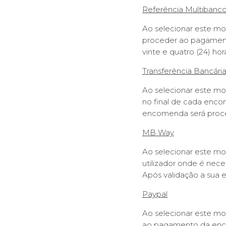
Referência Multibanc
Ao selecionar este mod
proceder ao pagament
vinte e quatro (24) ho
Transferência Bancári
Ao selecionar este mo
no final de cada encom
encomenda será proce
MB Way
Ao selecionar este m
utilizador onde é nec
Após validação a sua
Paypal
Ao selecionar este mo
ao pagamento da enc