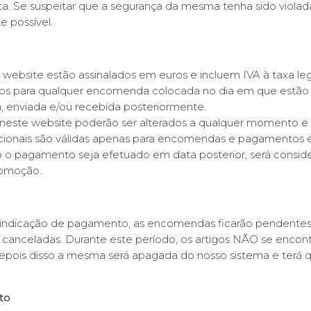
a. Se suspeitar que a segurança da mesma tenha sido violada,
e possível.
 website estão assinalados em euros e incluem IVA à taxa leg
os para qualquer encomenda colocada no dia em que estão
, enviada e/ou recebida posteriormente.
 neste website poderão ser alterados a qualquer momento e 
onais são válidas apenas para encomendas e pagamentos e
o o pagamento seja efetuado em data posterior, será conside
romoção.
 indicação de pagamento, as encomendas ficarão pendentes
 canceladas. Durante este período, os artigos NÃO se encon
depois disso a mesma será apagada do nosso sistema e terá 
to