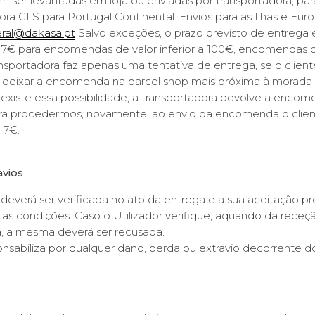
er levantadas em loja ou enviadas por transportadora, par
ora GLS para Portugal Continental. Envios para as Ilhas e Eur
ral@dakasa.pt
Salvo exceções, o prazo previsto de entrega é 
 7€ para encomendas de valor inferior a 100€, encomendas d
ansportadora faz apenas uma tentativa de entrega, se o client
 deixar a encomenda na parcel shop mais próxima à morada d
 existe essa possibilidade, a transportadora devolve a enco
a procedermos, novamente, ao envio da encomenda o clien
 7€.
avios
everá ser verificada no ato da entrega e a sua aceitação 
tas condições. Caso o Utilizador verifique, aquando da rec
a, a mesma deverá ser recusada.
nsabiliza por qualquer dano, perda ou extravio decorrente d