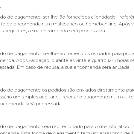
o
o de pagamento, ser-lhe-ão fornecidos a ‘entidade’, ‘referên
o da encomenda num multibanco ou homebanking. Após val
ras seguintes, a sua encomenda será processada.
a
do de pagamento, ser-lhe-ão fornecidos os dados para proce
enda. Após validação, durante as vinte e quatro (24) horas se
ssada. Em caso de recusa, a sua encomenda será anulada.
odo de pagamento os pedidos são enviados diretamente para
essário um simples aceitar ou rejeitar o pagamento num cur
 encomenda será processada.
do de pagamento será redirecionado para o site oficial do 
omenda. Esta forma de pagamento tem um acréscimo de 3,