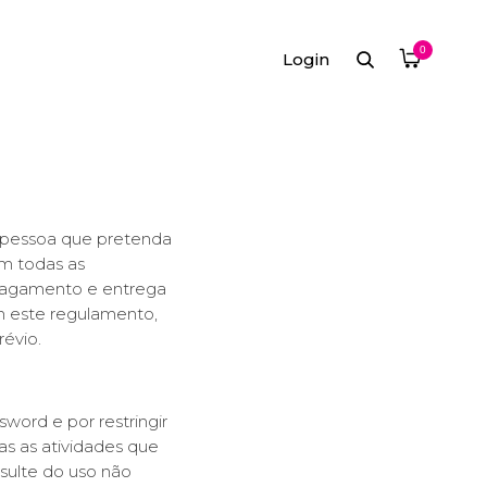
0
Login
r pessoa que pretenda
em todas as
 pagamento e entrega
om este regulamento,
révio.
word e por restringir
s as atividades que
sulte do uso não