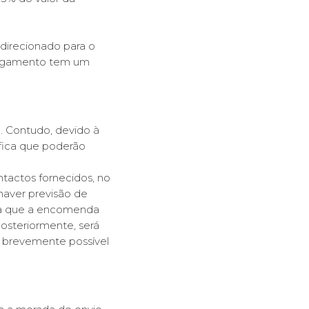
direcionado para o
pagamento tem um
l. Contudo, devido à
fica que poderão
tactos fornecidos, no
haver previsão de
ara que a encomenda
posteriormente, será
 brevemente possível