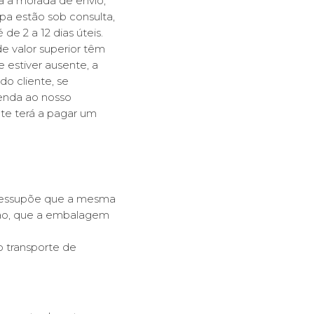
a a morada de envio,
opa estão sob consulta,
de 2 a 12 dias úteis.
e valor superior têm
e estiver ausente, a
o cliente, se
menda ao nosso
te terá a pagar um
pressupõe que a mesma
eção, que a embalagem
o transporte de