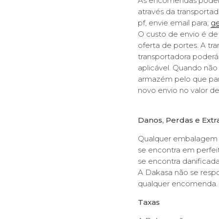
As encomendas podem s
através da transportad
pf, envie email para;
ge
O custo de envio é de
oferta de portes. A tr
transportadora poderá
aplicável. Quando não
armazém pelo que par
novo envio no valor de
Danos, Perdas e Extr
Qualquer embalagem d
se encontra em perfei
se encontra danificad
A Dakasa não se respo
qualquer encomenda.
Taxas