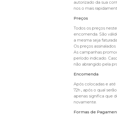
autorizado da sua cont
nos o mais rapidament
Preços
Todos os preços neste
encomenda. São válid
a mesma seja faturada
Os preços assinalados
As campanhas promoci
período indicado. Cas
não abrangido pela p
Encomenda
Após colocadas e até
72h
,
após o qual serão
apenas significa que 
novamente.
Formas de Pagamen