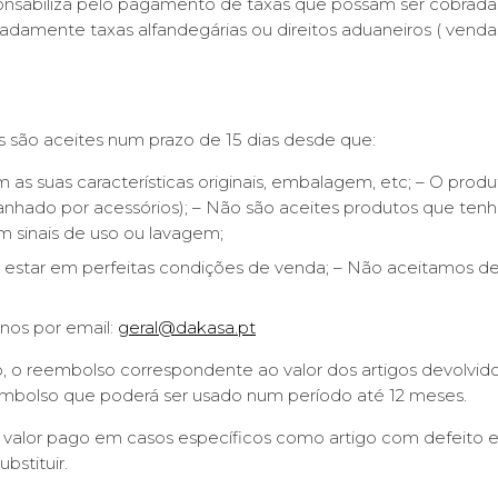
nsabiliza pelo pagamento de taxas que possam ser cobrada
mente taxas alfandegárias ou direitos aduaneiros ( vendas
s são aceites num prazo de 15 dias desde que:
as suas características originais, embalagem, etc; – O prod
nhado por acessórios); – Não são aceites produtos que ten
 sinais de uso ou lavagem;
estar em perfeitas condições de venda; – Não aceitamos de
nos por email:
geral@dakasa.pt
 o reembolso correspondente ao valor dos artigos devolvido
embolso que poderá ser usado num período até 12 meses.
valor pago em casos específicos como artigo com defeito 
bstituir.