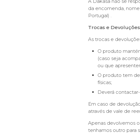
A Dakasa não se respo
da encomenda, nomeada
Portugal) .
Trocas e Devoluções
As trocas e devoluçõe
O produto mantém 
(caso seja acompa
ou que apresentem
O produto tem de 
físicas;
Deverá contactar-
Em caso de devolução,
através de vale de re
Apenas devolvemos o 
tenhamos outro para su