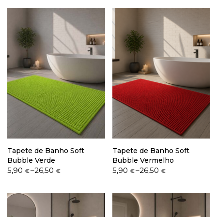
5,90 €
5,90 €
through
through
26,50 €
26,50 €
Tapete de Banho Soft
Tapete de Banho Soft
Bubble Verde
Bubble Vermelho
Price
Price
5,90
–
26,50
5,90
–
26,50
€
€
€
€
range:
range:
5,90 €
5,90 €
through
through
26,50 €
26,50 €