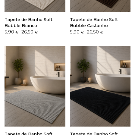
Tapete de Banho Soft
Tapete de Banho Soft
Bubble Branco
Bubble Castanho
Price
Price
5,90
–
26,50
5,90
–
26,50
€
€
€
€
range:
range:
5,90 €
5,90 €
through
through
26,50 €
26,50 €
Tapete de Banho Soft
Tapete de Banho Soft