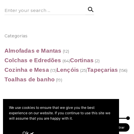
Search
for:
Categorias
Almofadas e Mantas
(12)
Colchas e Edredões
Cortinas
(64)
(2)
Cozinha e Mesa
Lençóis
Tapeçarias
(13)
(25)
(156)
Toalhas de banho
(19)
We use cookies to ensure that we give you the best
Filtrar por preço
experience on our website. If you continue to use this site we
will assume that you are happy with it.
Preço
Preço
Preço:
0 €
—
40 €
Filtrar
Ok
mínimo
máximo