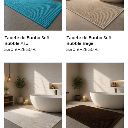
Política de Privacidade
Tapete de Banho Soft
Tapete de Banho Soft
Bubble Azul
Bubble Bege
Price
Price
5,90
–
26,50
5,90
–
26,50
€
€
€
€
range:
range:
Livro de Reclamações
5,90 €
5,90 €
through
through
26,50 €
26,50 €