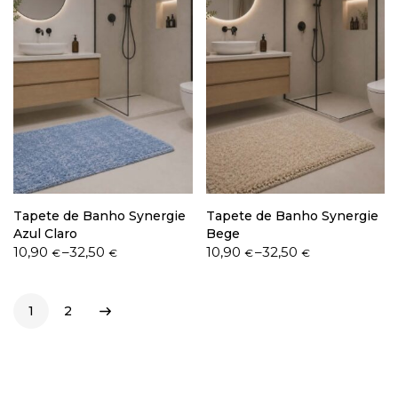
Tapete de Banho Synergie
Tapete de Banho Synergie
Azul Claro
Bege
Price
Price
10,90
–
32,50
10,90
–
32,50
€
€
€
€
range:
range:
10,90 €
10,90 €
through
through
1
2
32,50 €
32,50 €