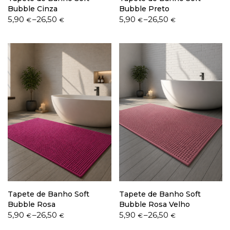
Bubble Cinza
Bubble Preto
Price
Price
5,90
–
26,50
5,90
–
26,50
€
€
€
€
range:
range:
5,90 €
5,90 €
through
through
26,50 €
26,50 €
Tapete de Banho Soft
Tapete de Banho Soft
Bubble Rosa
Bubble Rosa Velho
Price
Price
5,90
–
26,50
5,90
–
26,50
€
€
€
€
range:
range: