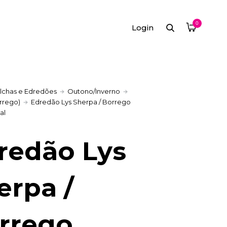
0
Login
lchas e Edredões
Outono/Inverno
rrego)
Edredão Lys Sherpa / Borrego
al
redão Lys
erpa /
rrego