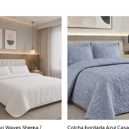
o Waves Sherpa /
Colcha bordada Azul Casa