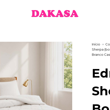
49,50 €
through
64,50 €
Início
Co
Sherpa (bo
Branco Cas
Ed
Sh
Bo