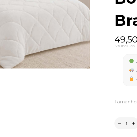
Br
Price
49,5
range
IVA incluído
49,5
D
thro
E
64,5
P
Tamanho