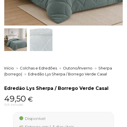
Política de Privacidade
Livro de Reclamações
Início
Colchas e Edredões
Outono/Inverno
Sherpa
(borrego)
Edredão Lys Sherpa / Borrego Verde Casal
Edredão Lys Sherpa / Borrego Verde Casal
49,50
€
IVA incluído
Disponível
Entrega em 1-3 dias úteis