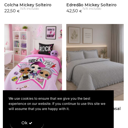
Colcha Mickey Solteiro
Edredão Mickey Solteiro
IVA incluído
IVA incluído
22,50
42,50
€
€
We use cookies to ensure that we give you the best
experience on our website. If you continue to use this site we
Edredão LOL Surprise
Colcha Carlota Cinza Casal
will assume that you are happy with it.
IVA incluído
Solteiro
29,90
€
IVA incluído
42,50
€
Ok