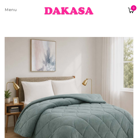
0
Sobre nós
Contatos e moradas
Pagamentos e Envios
Trocas e Devoluções
Termos e condições