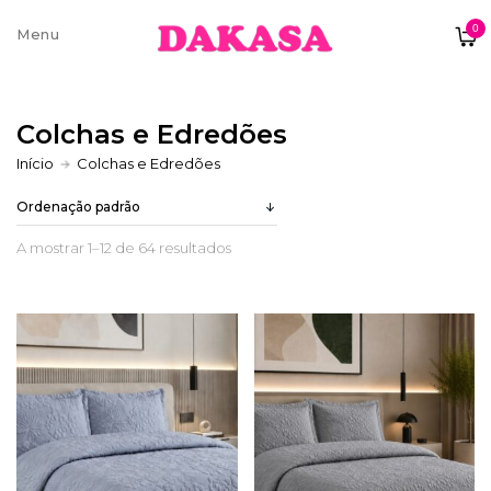
0
Sobre nós
Colchas e Edredões
Contatos e moradas
Início
Colchas e Edredões
A mostrar 1–12 de 64 resultados
Pagamentos e Envios
Trocas e Devoluções
Termos e condições