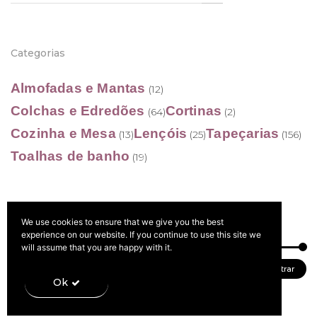
for:
Categorias
Almofadas e Mantas
(12)
Colchas e Edredões
Cortinas
(64)
(2)
Cozinha e Mesa
Lençóis
Tapeçarias
(13)
(25)
(156)
Toalhas de banho
(19)
We use cookies to ensure that we give you the best
Filtrar por preço
experience on our website. If you continue to use this site we
will assume that you are happy with it.
Preço
Preço
Preço:
20 €
—
80 €
Filtrar
Ok
mínimo
máximo