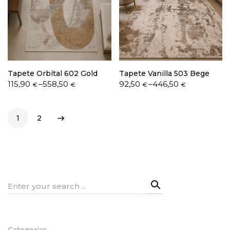
Tapete Orbital 602 Gold
Tapete Vanilla 503 Bege
Price
Price
115,90
–
558,50
92,50
–
446,50
€
€
€
€
range:
range:
115,90 €
92,50 €
through
through
1
2
558,50 €
446,50 €
Search
for:
Categorias