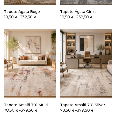
Tapete Ágata Bege
Tapete Ágata Cinza
Price
Price
18,50
–
232,50
18,50
–
232,50
€
€
€
€
range:
range:
18,50 €
18,50 €
through
through
232,50 €
232,50 €
Tapete Amalfi 701 Multi
Tapete Amalfi 701 Silver
Price
Price
78,50
–
379,50
78,50
–
379,50
€
€
€
€
range:
range: