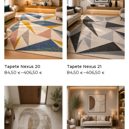
Tapete Nexus 20
Tapete Nexus 21
Price
Price
84,50
–
406,50
84,50
–
406,50
€
€
€
€
range:
range:
84,50 €
84,50 €
through
through
406,50 €
406,50 €