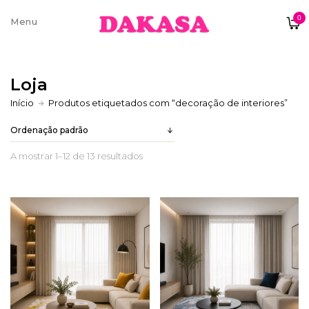
0
Sobre nós
Loja
Contatos e moradas
Início
Produtos etiquetados com “decoração de interiores”
A mostrar 1–12 de 13 resultados
Pagamentos e Envios
Trocas e Devoluções
Termos e condições