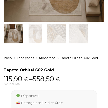
Política de Privacidade
Livro de Reclamações
Início
Tapeçarias
Modernos
Tapete Orbital 602 Gold
Tapete Orbital 602 Gold
Price
115,90
–
558,50
€
€
range:
IVA incluído
115,90 €
Disponível
through
Entrega em 1-3 dias úteis