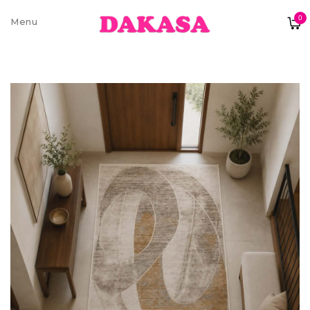
0
Sobre nós
Contatos e moradas
Pagamentos e Envios
Trocas e Devoluções
Termos e condições