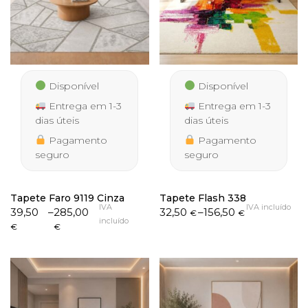
Disponível
Disponível
Entrega em 1-3
Entrega em 1-3
dias úteis
dias úteis
Pagamento
Pagamento
seguro
seguro
Tapete Faro 9119 Cinza
Tapete Flash 338
IVA
IVA incluído
Price
Price
39,50
–
285,00
32,50
–
156,50
€
€
incluído
range:
range:
€
€
39,50 €
32,50 €
through
through
285,00 €
156,50 €