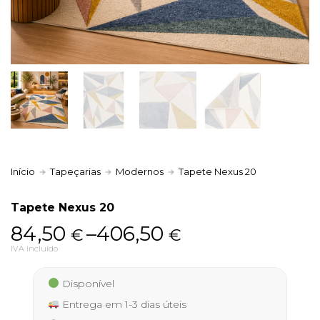
Política de Privacidade
Livro de Reclamações
Início
Tapeçarias
Modernos
Tapete Nexus 20
Tapete Nexus 20
Price
84,50
–
406,50
€
€
range:
IVA incluído
84,50 €
Disponível
through
Entrega em 1-3 dias úteis