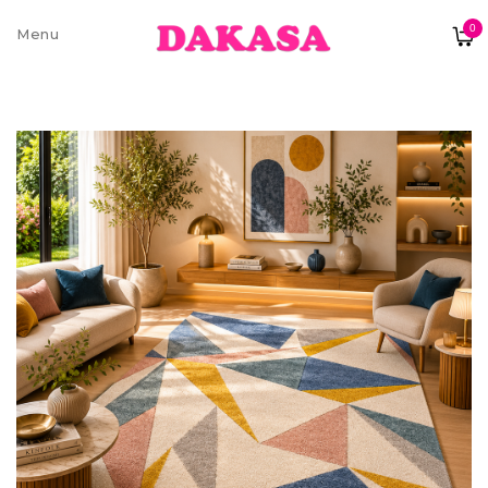
0
Sobre nós
Contatos e moradas
Pagamentos e Envios
Trocas e Devoluções
Termos e condições