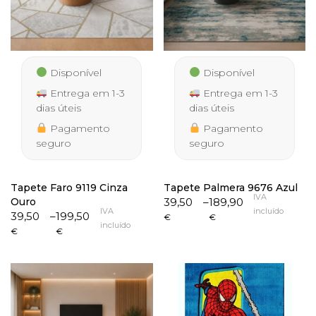
Disponível
Disponível
Entrega em 1-3
Entrega em 1-3
dias úteis
dias úteis
Pagamento
Pagamento
seguro
seguro
Tapete Faro 9119 Cinza
Tapete Palmera 9676 Azul
IVA
Price
Ouro
39,50
–
189,90
IVA
incluído
Price
range:
39,50
–
199,50
€
€
incluído
range:
39,50 €
€
€
39,50 €
through
through
189,90 €
199,50 €