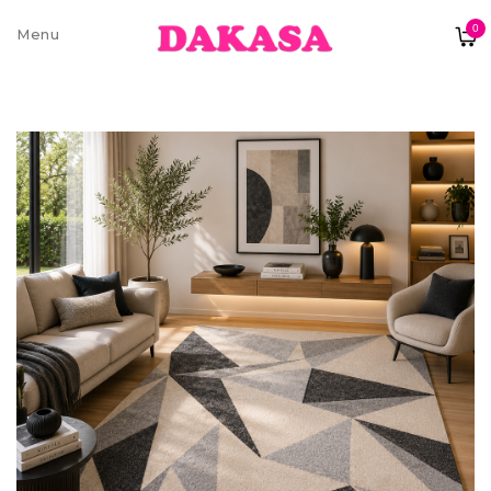
0
Sobre nós
Contatos e moradas
Pagamentos e Envios
Trocas e Devoluções
Termos e condições