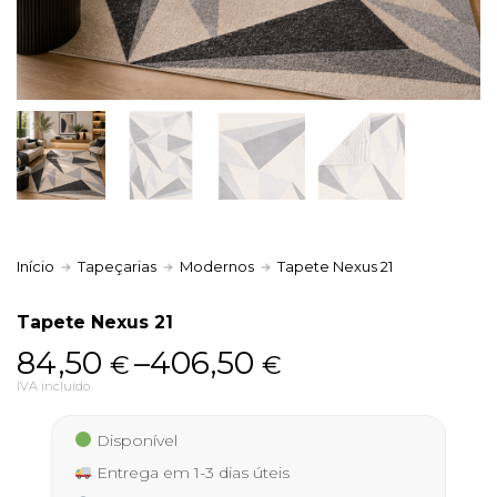
Política de Privacidade
Livro de Reclamações
Início
Tapeçarias
Modernos
Tapete Nexus 21
Tapete Nexus 21
Price
84,50
–
406,50
€
€
range:
IVA incluído
84,50 €
Disponível
through
Entrega em 1-3 dias úteis