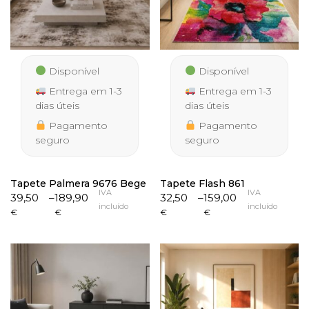
Disponível
Disponível
Entrega em 1-3
Entrega em 1-3
dias úteis
dias úteis
Pagamento
Pagamento
seguro
seguro
Tapete Palmera 9676 Bege
Tapete Flash 861
IVA
IVA
Price
Price
39,50
–
189,90
32,50
–
159,00
incluído
incluído
range:
range:
€
€
€
€
39,50 €
32,50 €
through
through
189,90 €
159,00 €