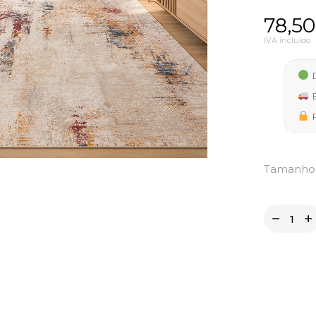
Price
78,5
range
IVA incluído
78,50
D
thro
E
379,5
P
Tamanho