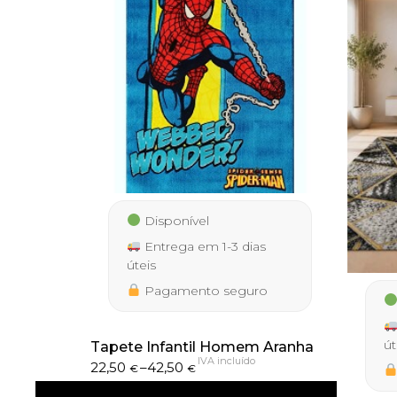
Disponível
Entrega em 1-3 dias
úteis
Pagamento seguro
út
Tapete Infantil Homem Aranha
IVA incluído
Price
22,50
–
42,50
€
€
range: