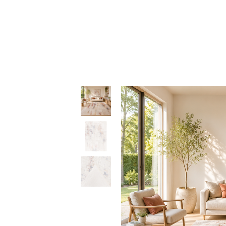
78,50 €
through
379,50 €