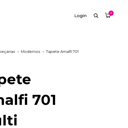
0
Login
peçarias
Modernos
Tapete Amalfi 701
pete
alfi 701
lti