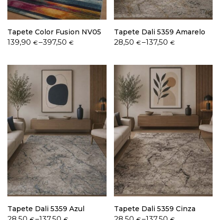
Tapete Color Fusion NV05
Tapete Dali 5359 Amarelo
Price
Price
139,90
–
397,50
28,50
–
137,50
€
€
€
€
range:
range:
139,90 €
28,50 €
through
through
397,50 €
137,50 €
Tapete Dali 5359 Azul
Tapete Dali 5359 Cinza
Price
Price
28,50
–
137,50
28,50
–
137,50
€
€
€
€