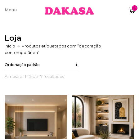
0
Sobre nós
Loja
Contatos e moradas
Início
Produtos etiquetados com “decoração
contemporânea”
Pagamentos e Envios
A mostrar 1–12 de 17 resultados
Trocas e Devoluções
Termos e condições