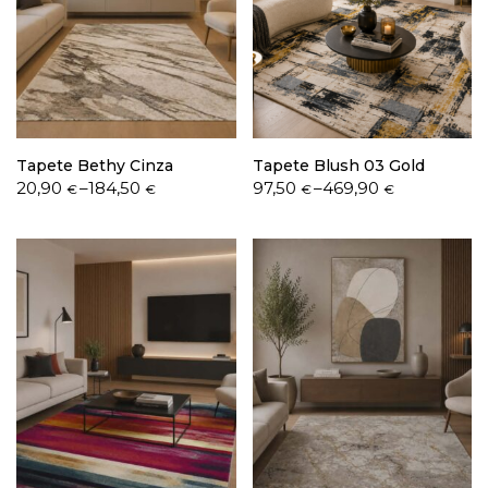
Política de Privacidade
Tapete Bethy Cinza
Tapete Blush 03 Gold
Price
Price
20,90
–
184,50
97,50
–
469,90
€
€
€
€
range:
range:
Livro de Reclamações
20,90 €
97,50 €
through
through
184,50 €
469,90 €