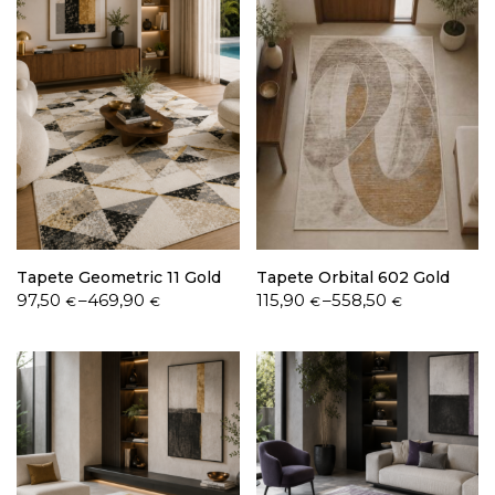
Tapete Geometric 11 Gold
Tapete Orbital 602 Gold
Price
Price
97,50
–
469,90
115,90
–
558,50
€
€
€
€
range:
range:
97,50 €
115,90 €
through
through
469,90 €
558,50 €