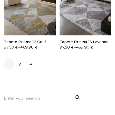
Tapete Prisma 12 Gold
Tapete Prisma 13 Lavanda
Price
Price
97,50
–
469,90
97,50
–
469,90
€
€
€
€
range:
range:
97,50 €
97,50 €
through
through
1
2
469,90 €
469,90 €
Search
for: