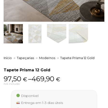
Política de Privacidade
Livro de Reclamações
Início
Tapeçarias
Modernos
Tapete Prisma 12 Gold
Tapete Prisma 12 Gold
Price
97,50
–
469,90
€
€
range:
IVA incluído
97,50 €
Disponível
through
Entrega em 1-3 dias úteis