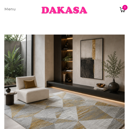
0
Sobre nós
Contatos e moradas
Pagamentos e Envios
Trocas e Devoluções
Termos e condições