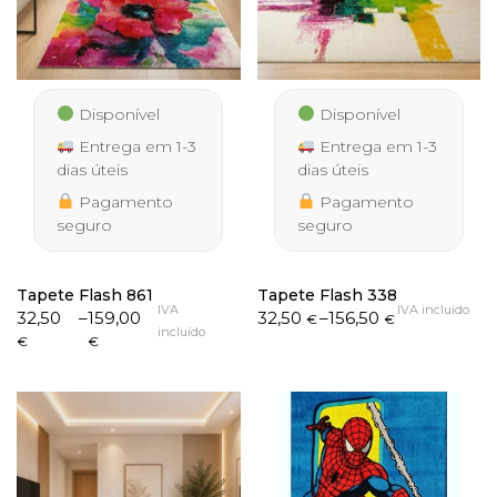
Disponível
Disponível
Entrega em 1-3
Entrega em 1-3
dias úteis
dias úteis
Pagamento
Pagamento
seguro
seguro
Tapete Flash 861
Tapete Flash 338
IVA
IVA incluído
Price
Price
32,50
–
159,00
32,50
–
156,50
€
€
incluído
range:
range:
€
€
32,50 €
32,50 €
through
through
159,00 €
156,50 €