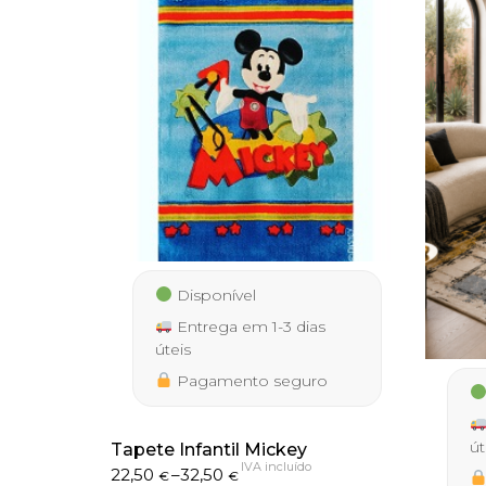
Disponível
Entrega em 1-3 dias
úteis
Pagamento seguro
út
Tapete Infantil Mickey
IVA incluído
Price
22,50
–
32,50
€
€