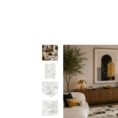
97,50 €
throug
469,90