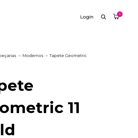
0
Login
peçarias
Modernos
Tapete Geometric
pete
ometric 11
ld