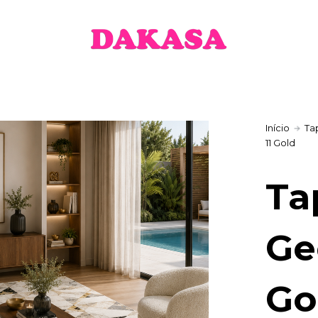
h
 €
Início
Ta
11 Gold
Ta
Ge
Go