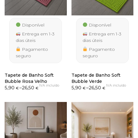
Disponível
Disponível
Entrega em 1-3
Entrega em 1-3
dias úteis
dias úteis
Pagamento
Pagamento
seguro
seguro
Tapete de Banho Soft
Tapete de Banho Soft
Bubble Rosa Velho
Bubble Verde
IVA incluído
IVA incluído
Price
Price
5,90
–
26,50
5,90
–
26,50
€
€
€
€
range:
range:
5,90 €
5,90 €
through
through
26,50 €
26,50 €