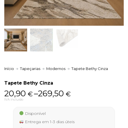
Política de Privacidade
Livro de Reclamações
Início
Tapeçarias
Modernos
Tapete Bethy Cinza
Tapete Bethy Cinza
Price
20,90
–
269,50
€
€
range:
IVA incluído
20,90 €
Disponível
through
Entrega em 1-3 dias úteis