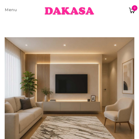
0
Sobre nós
Contatos e moradas
Pagamentos e Envios
Trocas e Devoluções
Termos e condições