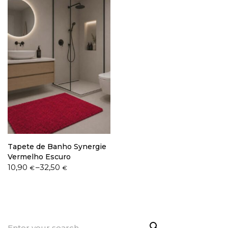
through
through
32,50 €
32,50 €
Tapete de Banho Synergie
Vermelho Escuro
Price
10,90
–
32,50
€
€
range:
10,90 €
through
32,50 €
Search