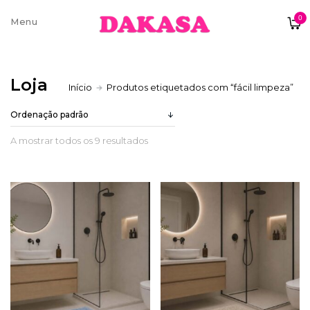
0
Sobre nós
Loja
Início
Produtos etiquetados com “fácil limpeza”
Contatos e moradas
A mostrar todos os 9 resultados
Pagamentos e Envios
Trocas e Devoluções
Termos e condições