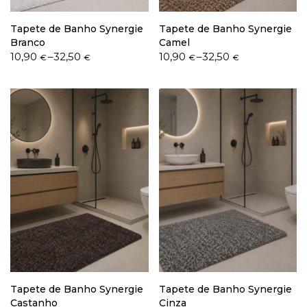
Tapete de Banho Synergie
Tapete de Banho Synergie
Branco
Camel
Price
Price
10,90
–
32,50
10,90
–
32,50
€
€
€
€
range:
range:
10,90 €
10,90 €
through
through
32,50 €
32,50 €
Tapete de Banho Synergie
Tapete de Banho Synergie
Castanho
Cinza