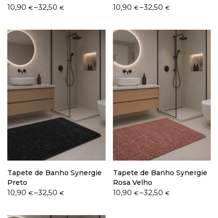
Price
Price
10,90
–
32,50
10,90
–
32,50
€
€
€
€
range:
range:
10,90 €
10,90 €
through
through
32,50 €
32,50 €
Tapete de Banho Synergie
Tapete de Banho Synergie
Preto
Rosa Velho
Price
Price
10,90
–
32,50
10,90
–
32,50
€
€
€
€
range:
range:
10,90 €
10,90 €