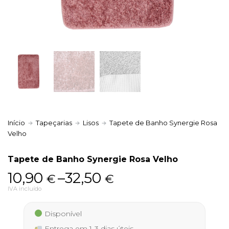
Política de Privacidade
Livro de Reclamações
Início
Tapeçarias
Lisos
Tapete de Banho Synergie Rosa
Velho
Tapete de Banho Synergie Rosa Velho
Price
10,90
–
32,50
€
€
range:
IVA incluído
10,90 €
Disponível
through
Entrega em 1-3 dias úteis