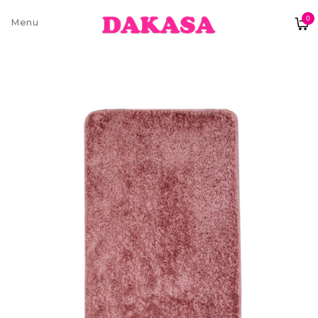
0
Sobre nós
Contatos e moradas
Pagamentos e Envios
Trocas e Devoluções
Termos e condições