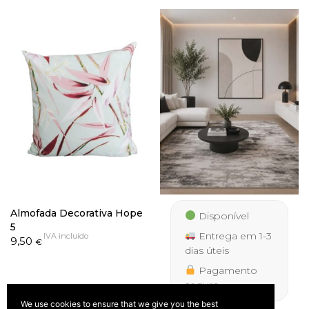
through
277,50 €
Almofada Decorativa Hope
Disponível
5
Entrega em 1-3
IVA incluído
9,50
€
dias úteis
Pagamento
seguro
We use cookies to ensure that we give you the best