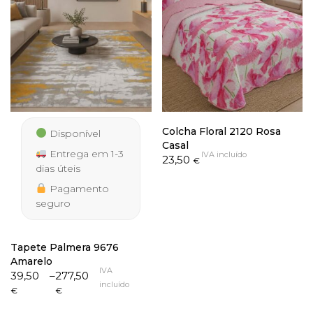
Colcha Floral 2120 Rosa
Disponível
Casal
Entrega em 1-3
IVA incluído
23,50
€
dias úteis
Pagamento
seguro
Tapete Palmera 9676
Amarelo
IVA
Price
39,50
–
277,50
incluído
range:
€
€
39,50 €