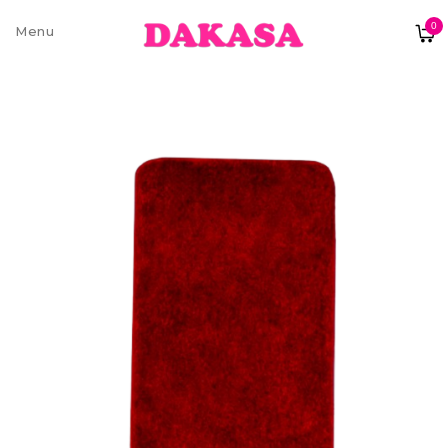
0
Sobre nós
Contatos e moradas
Pagamentos e Envios
Trocas e Devoluções
Termos e condições