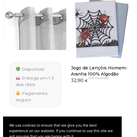
285,00 €
277,50 €
Jogo de Lençóis Homem-
Disponível
Aranha 100% Algodão
Entrega em 1-3
IVA incluído
32,90
€
dias úteis
Pagamento
seguro
We use cookies to ensure that we give you the best
experience on our website. If you continue to use this site we
will assume that you are happy with it.