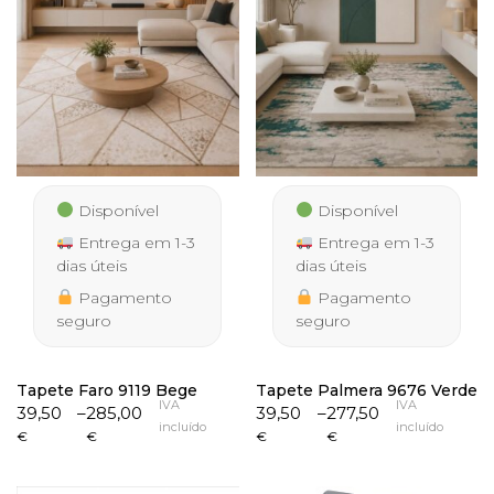
Disponível
Disponível
Entrega em 1-3
Entrega em 1-3
dias úteis
dias úteis
Pagamento
Pagamento
seguro
seguro
Tapete Faro 9119 Bege
Tapete Palmera 9676 Verde
IVA
IVA
Price
Price
39,50
–
285,00
39,50
–
277,50
incluído
incluído
range:
range:
€
€
€
€
39,50 €
39,50 €
through
through