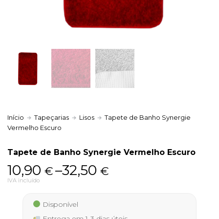
Política de Privacidade
Livro de Reclamações
Início
Tapeçarias
Lisos
Tapete de Banho Synergie
Vermelho Escuro
Tapete de Banho Synergie Vermelho Escuro
Price
10,90
–
32,50
€
€
range:
IVA incluído
10,90 €
Disponível
through
Entrega em 1-3 dias úteis