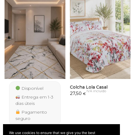
199,50 €
Colcha Lola Casal
Disponível
IVA incluído
27,50
€
Entrega em 1-3
dias úteis
Pagamento
seguro
We use cookies to ensure that we give you the best