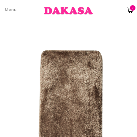
0
Sobre nós
Contatos e moradas
Pagamentos e Envios
Trocas e Devoluções
Termos e condições