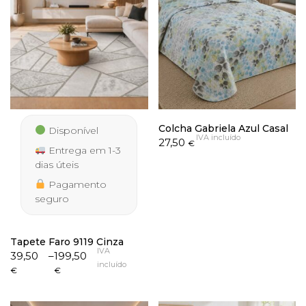
Colcha Gabriela Azul Casal
Disponível
IVA incluído
27,50
€
Entrega em 1-3
dias úteis
Pagamento
seguro
Tapete Faro 9119 Cinza
IVA
Price
39,50
–
199,50
incluído
range:
€
€
39,50 €
through