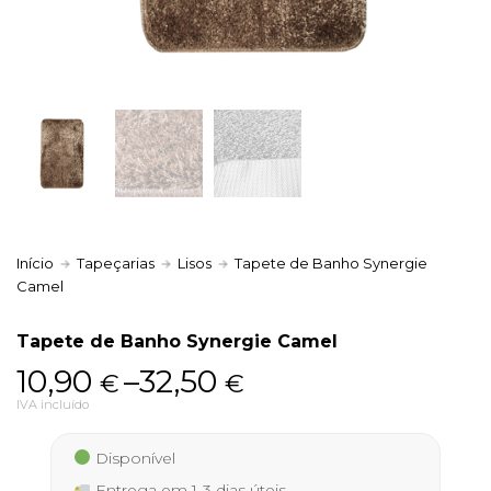
Política de Privacidade
Livro de Reclamações
Início
Tapeçarias
Lisos
Tapete de Banho Synergie
Camel
Tapete de Banho Synergie Camel
Price
10,90
–
32,50
€
€
range:
IVA incluído
10,90 €
Disponível
through
Entrega em 1-3 dias úteis