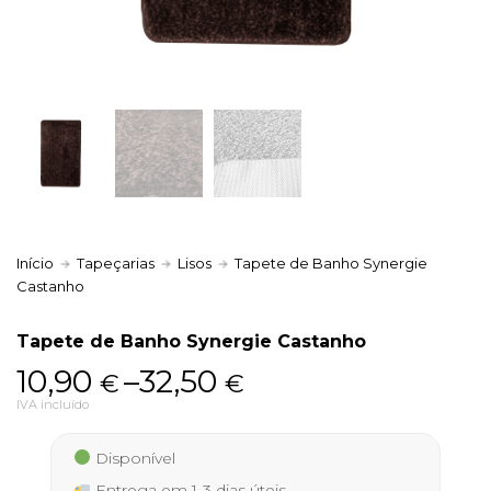
Política de Privacidade
Livro de Reclamações
Início
Tapeçarias
Lisos
Tapete de Banho Synergie
Castanho
Tapete de Banho Synergie Castanho
Price
10,90
–
32,50
€
€
range:
IVA incluído
10,90 €
Disponível
through
Entrega em 1-3 dias úteis