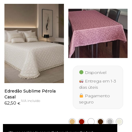
through
277,50 €
285,00 €
Disponível
Entrega em 1-3
dias úteis
Edredão Sublime Pérola
Pagamento
Casal
IVA incluído
seguro
62,50
€