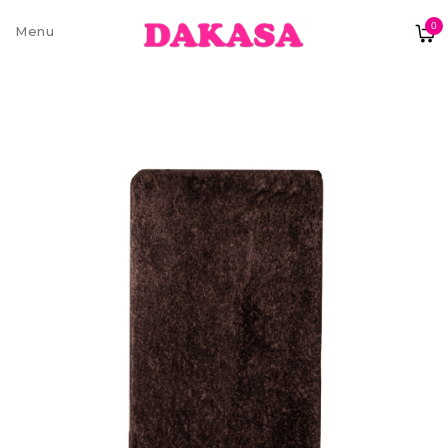
0
Sobre nós
Contatos e moradas
Pagamentos e Envios
Trocas e Devoluções
Termos e condições