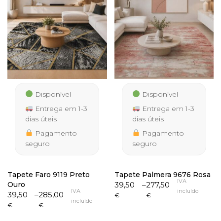
Disponível
Disponível
Entrega em 1-3
Entrega em 1-3
dias úteis
dias úteis
Pagamento
Pagamento
seguro
seguro
Tapete Faro 9119 Preto
Tapete Palmera 9676 Rosa
IVA
Price
Ouro
39,50
–
277,50
IVA
incluído
Price
range:
39,50
–
285,00
€
€
incluído
range:
39,50 €
€
€
39,50 €
through