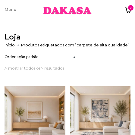
0
Sobre nós
Loja
Contatos e moradas
Início
Produtos etiquetados com “carpete de alta qualidade”
A mostrar todos os 7 resultados
Pagamentos e Envios
Trocas e Devoluções
Termos e condições