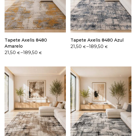
Política de Privacidade
Tapete Axelis 8480
Tapete Axelis 8480 Azul
Price
Amarelo
21,50
–
189,50
€
€
Price
range:
21,50
–
189,50
€
€
range:
21,50 €
Livro de Reclamações
21,50 €
through
through
189,50 €
189,50 €