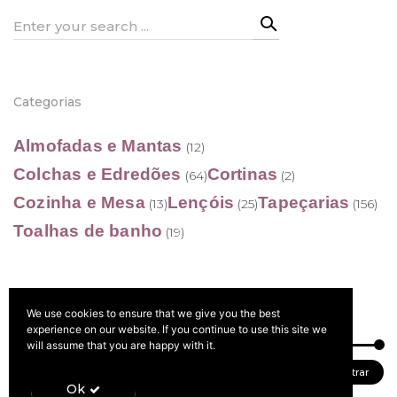
Search
for:
Categorias
Almofadas e Mantas
(12)
Colchas e Edredões
Cortinas
(64)
(2)
Cozinha e Mesa
Lençóis
Tapeçarias
(13)
(25)
(156)
Toalhas de banho
(19)
We use cookies to ensure that we give you the best
Filtrar por preço
experience on our website. If you continue to use this site we
will assume that you are happy with it.
Preço
Preço
Preço:
20 €
—
190 €
Filtrar
Ok
mínimo
máximo