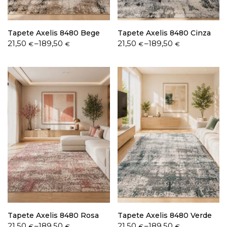
Tapete Axelis 8480 Bege
Tapete Axelis 8480 Cinza
Price
Price
21,50
–
189,50
21,50
–
189,50
€
€
€
€
range:
range:
21,50 €
21,50 €
through
through
189,50 €
189,50 €
Tapete Axelis 8480 Rosa
Tapete Axelis 8480 Verde
Price
Price
21,50
–
189,50
21,50
–
189,50
€
€
€
€