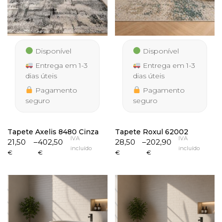
Disponível
Disponível
Entrega em 1-3
Entrega em 1-3
dias úteis
dias úteis
Pagamento
Pagamento
seguro
seguro
Tapete Axelis 8480 Cinza
Tapete Roxul 62002
IVA
IVA
Price
Price
21,50
–
402,50
28,50
–
202,90
incluído
incluído
range:
range:
€
€
€
€
21,50 €
28,50 €
through
through
402,50 €
202,90 €