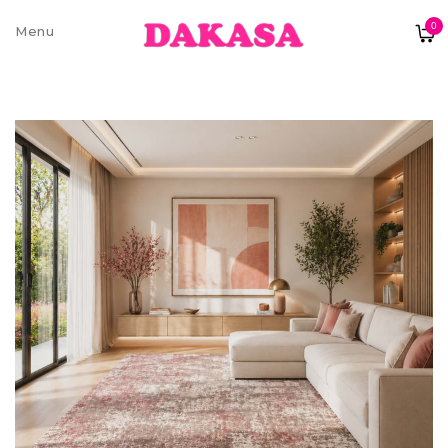
0
Sobre nós
Contatos e moradas
Pagamentos e Envios
Trocas e Devoluções
Termos e condições