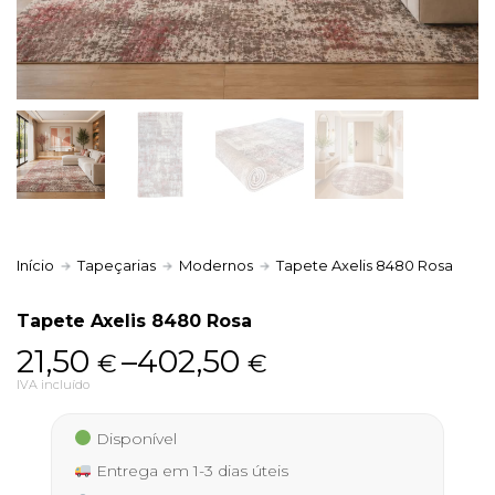
Política de Privacidade
Livro de Reclamações
Início
Tapeçarias
Modernos
Tapete Axelis 8480 Rosa
Tapete Axelis 8480 Rosa
Price
21,50
–
402,50
€
€
range:
IVA incluído
21,50 €
Disponível
through
Entrega em 1-3 dias úteis