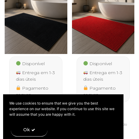
Disponível
Disponível
Entrega em 1-3
Entrega em 1-3
dias úteis
dias úteis
Pagamento
Pagamento
seguro
seguro
We use cookies to ensure that we give you the best
experience on our website. If you continue to use this site we
Tapete de Banho Soft
Tapete de Banho Soft
will assume that you are happy with it.
Bubble Preto
Bubble Vermelho
IVA incluído
IVA incluído
Price
Price
5,90
–
26,50
5,90
–
26,50
€
€
€
€
Ok
range:
range:
5,90 €
5,90 €