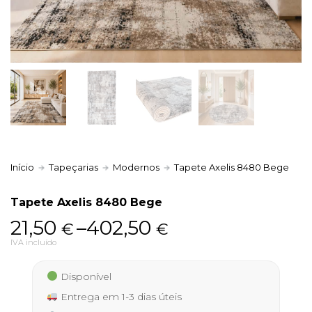
Política de Privacidade
Livro de Reclamações
Início
Tapeçarias
Modernos
Tapete Axelis 8480 Bege
Tapete Axelis 8480 Bege
Price
21,50
–
402,50
€
€
range:
IVA incluído
21,50 €
Disponível
through
Entrega em 1-3 dias úteis