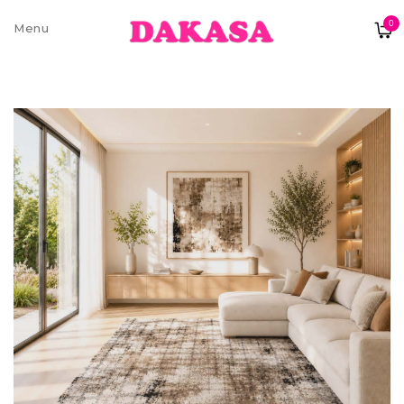
0
Sobre nós
Contatos e moradas
Pagamentos e Envios
Trocas e Devoluções
Termos e condições