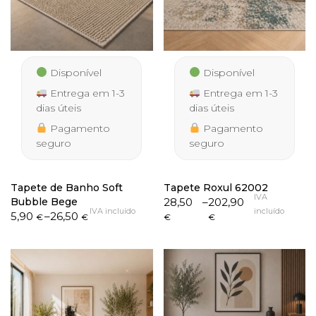
Disponível
Disponível
Entrega em 1-3
Entrega em 1-3
dias úteis
dias úteis
Pagamento
Pagamento
seguro
seguro
Tapete de Banho Soft
Tapete Roxul 62002
IVA
Price
Bubble Bege
28,50
–
202,90
IVA incluído
incluído
Price
range:
5,90
–
26,50
€
€
€
€
range:
28,50 €
5,90 €
through
through
202,90 €
26,50 €