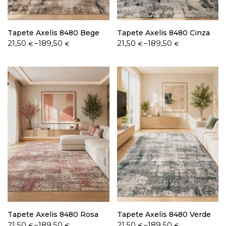
Tapete Axelis 8480 Bege
Tapete Axelis 8480 Cinza
Price
Price
21,50
–
189,50
21,50
–
189,50
€
€
€
€
range:
range:
21,50 €
21,50 €
through
through
189,50 €
189,50 €
Tapete Axelis 8480 Rosa
Tapete Axelis 8480 Verde
Price
Price
21,50
–
189,50
21,50
–
189,50
€
€
€
€