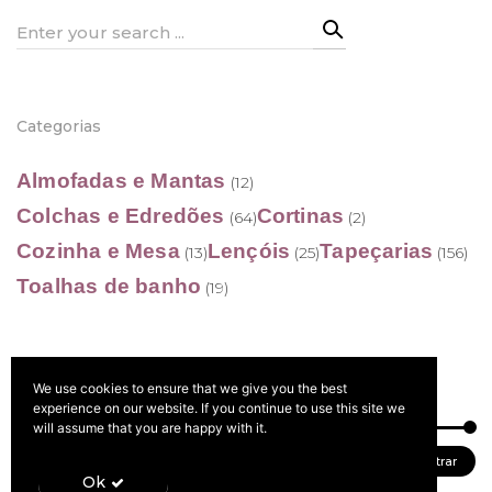
Search
for:
Categorias
Almofadas e Mantas
(12)
Colchas e Edredões
Cortinas
(64)
(2)
Cozinha e Mesa
Lençóis
Tapeçarias
(13)
(25)
(156)
Toalhas de banho
(19)
We use cookies to ensure that we give you the best
Filtrar por preço
experience on our website. If you continue to use this site we
will assume that you are happy with it.
Preço
Preço
Preço:
20 €
—
190 €
Filtrar
Ok
mínimo
máximo