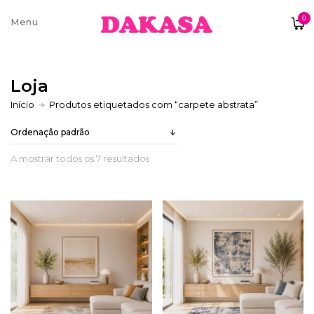
0
Sobre nós
Loja
Contatos e moradas
Início
Produtos etiquetados com “carpete abstrata”
A mostrar todos os 7 resultados
Pagamentos e Envios
Trocas e Devoluções
Termos e condições