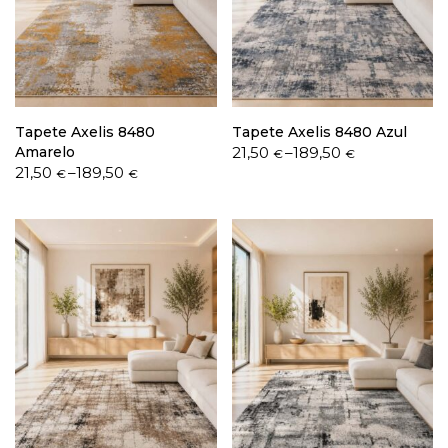
Política de Privacidade
Tapete Axelis 8480
Tapete Axelis 8480 Azul
Price
Amarelo
21,50
–
189,50
€
€
Price
range:
21,50
–
189,50
€
€
range:
21,50 €
Livro de Reclamações
21,50 €
through
through
189,50 €
189,50 €