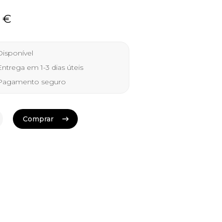
0
€
isponível
ntrega em 1-3 dias úteis
agamento seguro
Comprar
Comprar