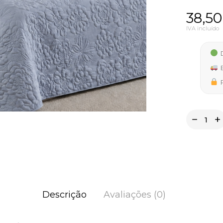
38,5
IVA incluído
D
E
P
Descrição
Avaliações (0)