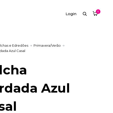
0
Login
lchas e Edredões
Primavera/Verão
dada Azul Casal
lcha
rdada Azul
sal