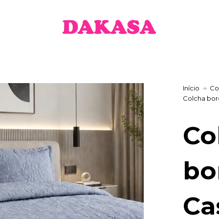
Início
Co
Colcha bor
Co
bo
Ca