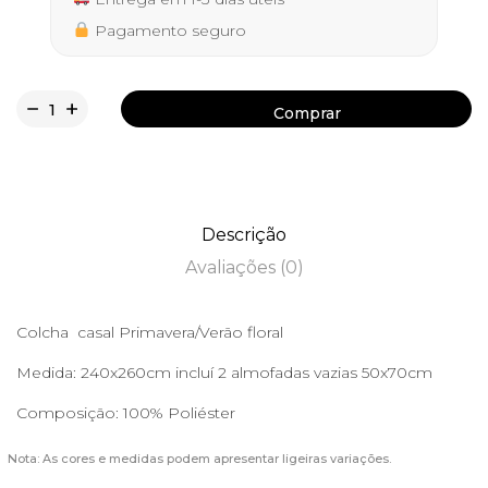
Pagamento seguro
Comprar
Comprar
Descrição
Avaliações (0)
Colcha casal Primavera/Verão floral
Medida: 240x260cm incluí 2 almofadas vazias 50x70cm
Composição: 100% Poliéster
Nota: As cores e medidas podem apresentar ligeiras variações.