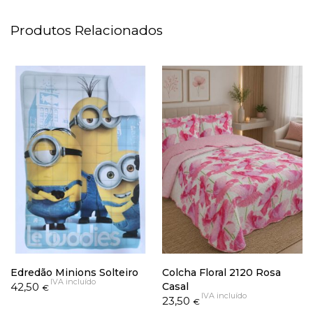
Produtos Relacionados
Edredão Minions Solteiro
Colcha Floral 2120 Rosa
IVA incluído
42,50
Casal
€
IVA incluído
23,50
€