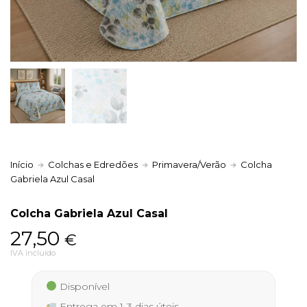
Política de Privacidade
Livro de Reclamações
Início
Colchas e Edredões
Primavera/Verão
Colcha
Gabriela Azul Casal
Colcha Gabriela Azul Casal
27,50
€
IVA incluído
Disponível
Entrega em 1-3 dias úteis