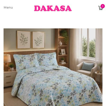
0
Sobre nós
Contatos e moradas
Pagamentos e Envios
Trocas e Devoluções
Termos e condições