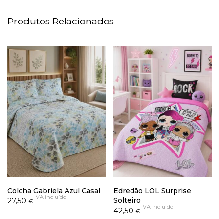
Produtos Relacionados
Colcha Gabriela Azul Casal
Edredão LOL Surprise
IVA incluído
27,50
Solteiro
€
IVA incluído
42,50
€