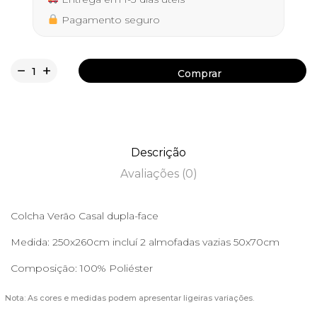
Pagamento seguro
Comprar
Comprar
Descrição
Avaliações (0)
Colcha Verão Casal dupla-face
Medida: 250x260cm incluí 2 almofadas vazias 50x70cm
Composição: 100% Poliéster
Nota: As cores e medidas podem apresentar ligeiras variações.