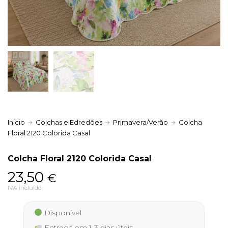
Política de Privacidade
Livro de Reclamações
Início
Colchas e Edredões
Primavera/Verão
Colcha
Floral 2120 Colorida Casal
Colcha Floral 2120 Colorida Casal
23,50
€
IVA incluído
Disponível
Entrega em 1-3 dias úteis