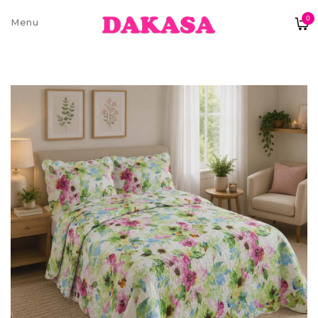
0
Sobre nós
Contatos e moradas
Pagamentos e Envios
Trocas e Devoluções
Termos e condições