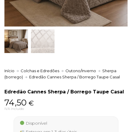
Política de Privacidade
Livro de Reclamações
Início
Colchas e Edredões
Outono/Inverno
Sherpa
(borrego)
Edredão Cannes Sherpa / Borrego Taupe Casal
Edredão Cannes Sherpa / Borrego Taupe Casal
74,50
€
IVA incluído
Disponível
Entrega em 1-3 dias úteis