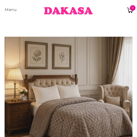
0
Sobre nós
Contatos e moradas
Pagamentos e Envios
Trocas e Devoluções
Termos e condições