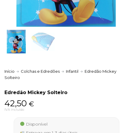
Política de Privacidade
Livro de Reclamações
Início
Colchas e Edredões
Infantil
Edredão Mickey
Solteiro
Edredão Mickey Solteiro
42,50
€
IVA incluído
Disponível
Entrega em 1-3 dias úteis