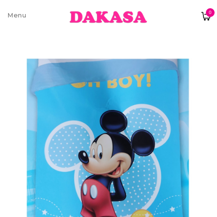
0
Sobre nós
Contatos e moradas
Pagamentos e Envios
Trocas e Devoluções
Termos e condições