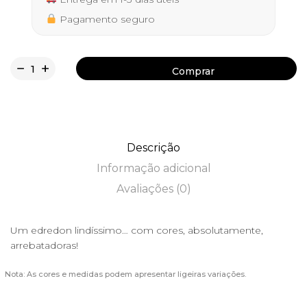
Pagamento seguro
Comprar
Comprar
Descrição
Informação adicional
Avaliações (0)
Um edredon lindíssimo… com cores, absolutamente,
arrebatadoras!
Nota: As cores e medidas podem apresentar ligeiras variações.