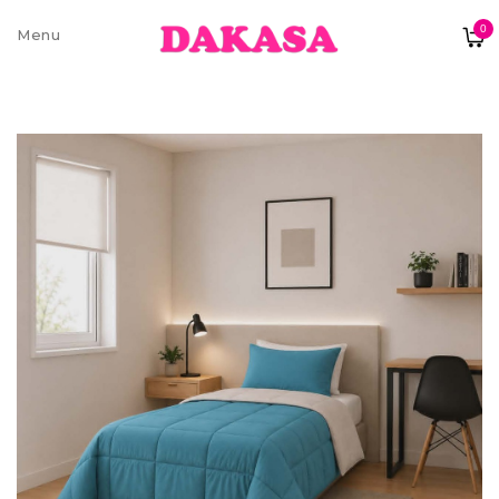
0
Sobre nós
Contatos e moradas
Pagamentos e Envios
Trocas e Devoluções
Termos e condições