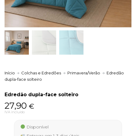
Política de Privacidade
Livro de Reclamações
Início
Colchas e Edredões
Primavera/Verão
Edredão
dupla-face solteiro
Edredão dupla-face solteiro
27,90
€
IVA incluído
Disponível
Entrega em 1-3 dias úteis