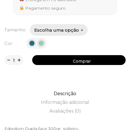
Pagamento seguro
Tamanho
Cor
Comprar
Comprar
Descrição
Informação adicional
Avaliações (0)
Edredom Dupla-face 300gr solteiro…