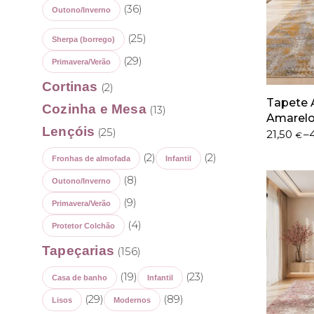
(36)
Outono/Inverno
(25)
Sherpa (borrego)
(29)
Primavera/Verão
Cortinas
(2)
Tapete 
Cozinha e Mesa
(13)
Amarel
Lençóis
(25)
Price
21,50
–
€
range:
(2)
(2)
Fronhas de almofada
Infantil
21,50 €
through
(8)
Outono/Inverno
402,50 €
(9)
Primavera/Verão
(4)
Protetor Colchão
Tapeçarias
(156)
(19)
(23)
Casa de banho
Infantil
(29)
(89)
Lisos
Modernos