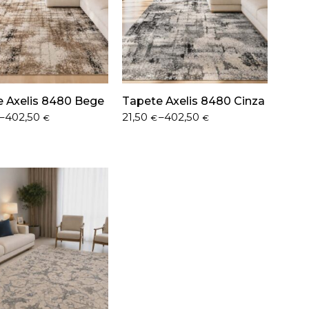
 Axelis 8480 Bege
Tapete Axelis 8480 Cinza
Price
–
402,50
21,50
–
402,50
€
€
€
range:
21,50 €
h
through
 €
402,50 €