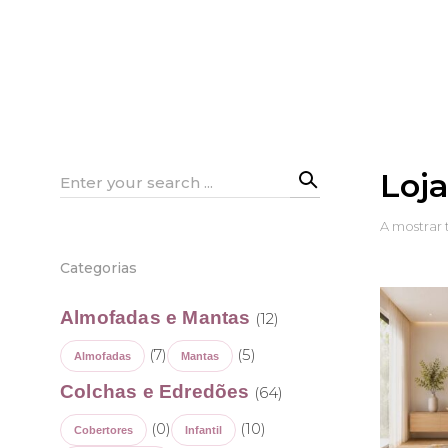
Loj
Search
for:
A mostrar 
Categorias
Almofadas e Mantas
(12)
(7)
(5)
Almofadas
Mantas
Colchas e Edredões
(64)
(0)
(10)
Cobertores
Infantil