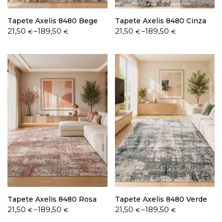
Tapete Axelis 8480 Bege
Tapete Axelis 8480 Cinza
Price
Price
21,50
–
189,50
21,50
–
189,50
€
€
€
€
range:
range:
21,50 €
21,50 €
through
through
189,50 €
189,50 €
Tapete Axelis 8480 Rosa
Tapete Axelis 8480 Verde
Price
Price
21,50
–
189,50
21,50
–
189,50
€
€
€
€
range:
range: