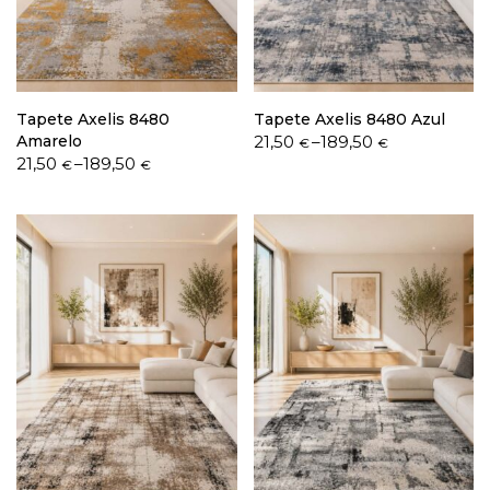
Política de Privacidade
Tapete Axelis 8480
Tapete Axelis 8480 Azul
Price
Amarelo
21,50
–
189,50
€
€
Price
range:
21,50
–
189,50
€
€
range:
21,50 €
21,50 €
through
Livro de Reclamações
through
189,50 €
189,50 €