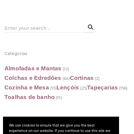
21,50 €
21,50 €
through
through
189,50 €
189,50 €
Search
for:
Categorias
Almofadas e Mantas
(12)
Colchas e Edredões
Cortinas
(64)
(2)
Cozinha e Mesa
Lençóis
Tapeçarias
(13)
(25)
(156)
Toalhas de banho
(19)
We use cookies to ensure that we give you the best
Filtrar por preço
experience on our website. If you continue to use this site we