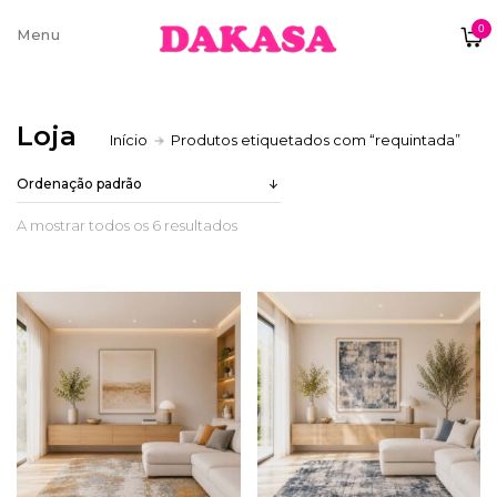
0
Sobre nós
Loja
Início
Produtos etiquetados com “requintada”
Contatos e moradas
A mostrar todos os 6 resultados
Pagamentos e Envios
Trocas e Devoluções
Termos e condições