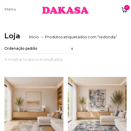
0
Sobre nós
Loja
Início
Produtos etiquetados com “redonda”
Contatos e moradas
A mostrar todos os 6 resultados
Pagamentos e Envios
Trocas e Devoluções
Termos e condições