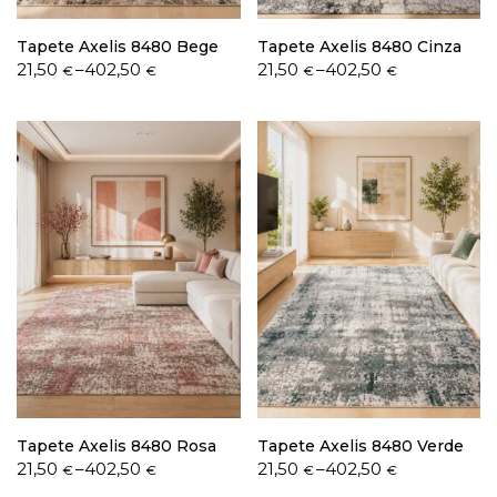
Tapete Axelis 8480 Bege
Tapete Axelis 8480 Cinza
Price
Price
21,50
–
402,50
21,50
–
402,50
€
€
€
€
range:
range:
21,50 €
21,50 €
through
through
402,50 €
402,50 €
Tapete Axelis 8480 Rosa
Tapete Axelis 8480 Verde
Price
Price
21,50
–
402,50
21,50
–
402,50
€
€
€
€
range:
range: