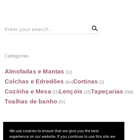
21,50 €
21,50 €
through
through
402,50 €
402,50 €
Search
for:
Categorias
Almofadas e Mantas
(12)
Colchas e Edredões
Cortinas
(64)
(2)
Cozinha e Mesa
Lençóis
Tapeçarias
(13)
(25)
(156)
Toalhas de banho
(19)
We use cookies to ensure that we give you the best
Filtrar por preço
experience on our website. If you continue to use this site we