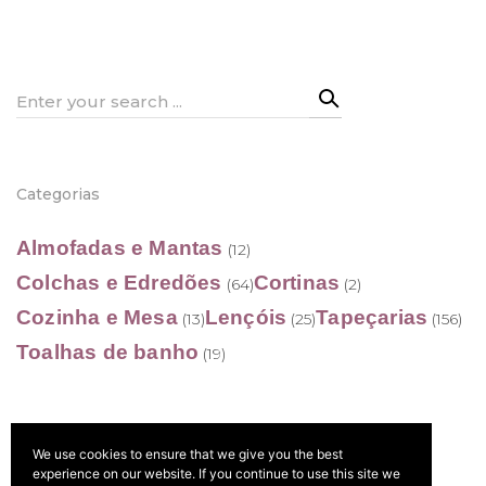
21,50 €
21,50 €
through
through
402,50 €
402,50 €
Search
for:
Categorias
Almofadas e Mantas
(12)
Colchas e Edredões
Cortinas
(64)
(2)
Cozinha e Mesa
Lençóis
Tapeçarias
(13)
(25)
(156)
Toalhas de banho
(19)
We use cookies to ensure that we give you the best
Filtrar por preço
experience on our website. If you continue to use this site we