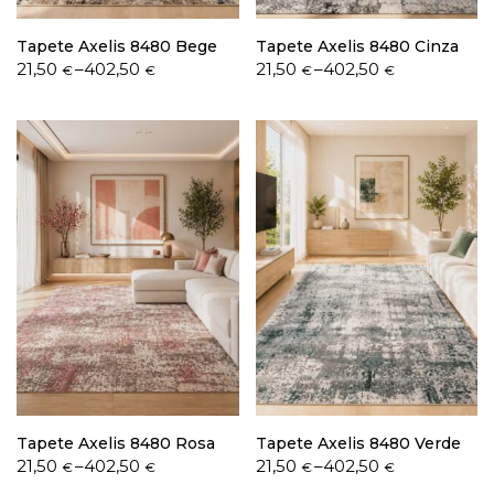
Tapete Axelis 8480 Bege
Tapete Axelis 8480 Cinza
Price
Price
21,50
–
402,50
21,50
–
402,50
€
€
€
€
range:
range:
21,50 €
21,50 €
through
through
402,50 €
402,50 €
Tapete Axelis 8480 Rosa
Tapete Axelis 8480 Verde
Price
Price
21,50
–
402,50
21,50
–
402,50
€
€
€
€
range:
range: