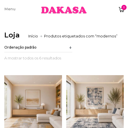
0
Sobre nós
Loja
Início
Produtos etiquetados com “modernos”
Contatos e moradas
A mostrar todos os 6 resultados
Pagamentos e Envios
Trocas e Devoluções
Termos e condições