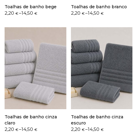
Toalhas de banho bege
Toalhas de banho branco
Price
Price
2,20
–
14,50
2,20
–
14,50
€
€
€
€
range:
range:
2,20 €
2,20 €
through
through
14,50 €
14,50 €
Toalhas de banho cinza
Toalhas de banho cinza
claro
escuro
Price
Price
2,20
–
14,50
2,20
–
14,50
€
€
€
€
range:
range: