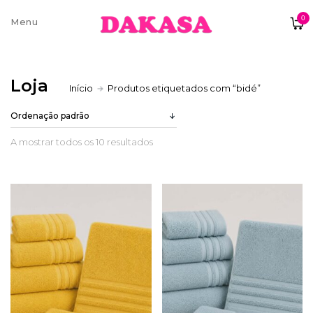
0
Sobre nós
Loja
Início
Produtos etiquetados com “bidé”
Contatos e moradas
A mostrar todos os 10 resultados
Pagamentos e Envios
Trocas e Devoluções
Termos e condições