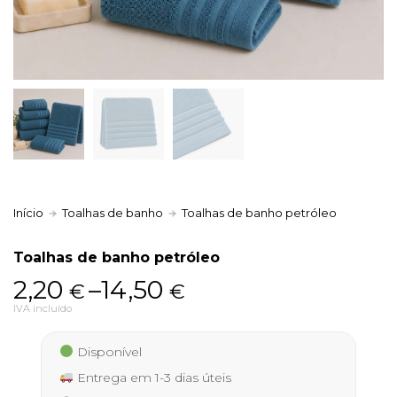
Política de Privacidade
Livro de Reclamações
Início
Toalhas de banho
Toalhas de banho petróleo
Toalhas de banho petróleo
Price
2,20
–
14,50
€
€
range:
IVA incluído
2,20 €
Disponível
through
Entrega em 1-3 dias úteis