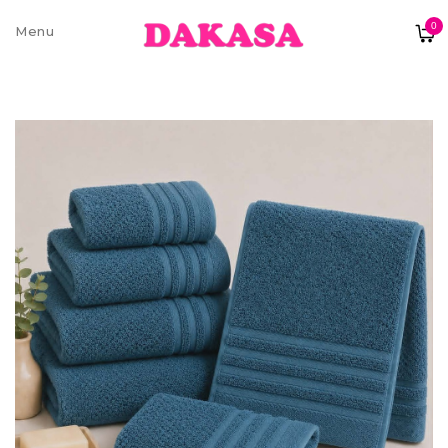
0
Sobre nós
Contatos e moradas
Pagamentos e Envios
Trocas e Devoluções
Termos e condições