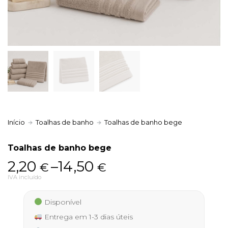
Política de Privacidade
Livro de Reclamações
Início
Toalhas de banho
Toalhas de banho bege
Toalhas de banho bege
Price
2,20
–
14,50
€
€
range:
IVA incluído
2,20 €
Disponível
through
Entrega em 1-3 dias úteis