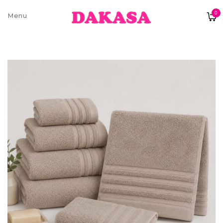
0
Sobre nós
Contatos e moradas
Pagamentos e Envios
Trocas e Devoluções
Termos e condições