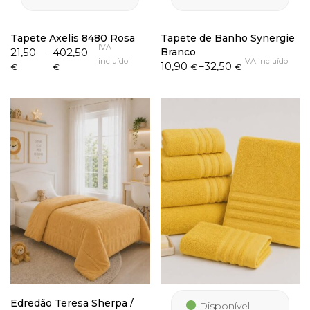
Tapete Axelis 8480 Rosa
Tapete de Banho Synergie
IVA
Price
21,50
–
402,50
Branco
incluído
IVA incluído
range:
Price
10,90
–
32,50
€
€
€
€
21,50 €
range:
through
10,90 €
402,50 €
through
32,50 €
Edredão Teresa Sherpa /
Disponível