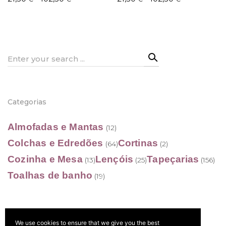
range:
range:
21,50 €
21,50 €
through
through
402,50 €
402,50 €
Search
for:
Categorias
Almofadas e Mantas
(12)
Colchas e Edredões
Cortinas
(64)
(2)
Cozinha e Mesa
Lençóis
Tapeçarias
(13)
(25)
(156)
Toalhas de banho
(19)
We use cookies to ensure that we give you the best
Filtrar por preço