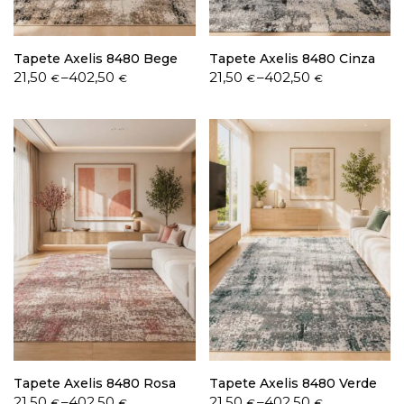
Tapete Axelis 8480 Bege
Tapete Axelis 8480 Cinza
Price
Price
21,50
–
402,50
21,50
–
402,50
€
€
€
€
range:
range:
21,50 €
21,50 €
through
through
402,50 €
402,50 €
Tapete Axelis 8480 Rosa
Tapete Axelis 8480 Verde
Price
Price
21,50
–
402,50
21,50
–
402,50
€
€
€
€