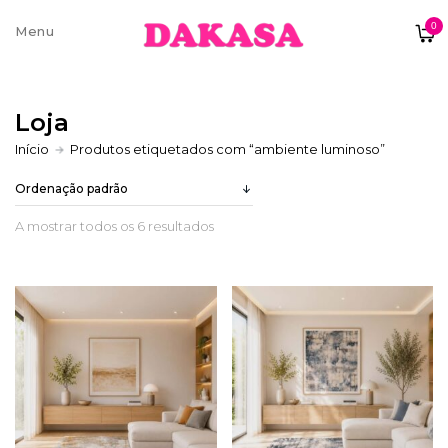
0
Sobre nós
Loja
Contatos e moradas
Início
Produtos etiquetados com “ambiente luminoso”
A mostrar todos os 6 resultados
Pagamentos e Envios
Trocas e Devoluções
Termos e condições