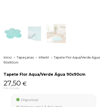
Política de Privacidade
Livro de Reclamações
Início
Tapeçarias
Infantil
Tapete Flor Aqua/Verde Água
90x90cm
Tapete Flor Aqua/Verde Água 90x90cm
27,50
€
IVA incluído
Disponível
Entrega em 1-3 dias úteis