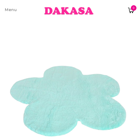
0
Sobre nós
Contatos e moradas
Pagamentos e Envios
Trocas e Devoluções
Termos e condições