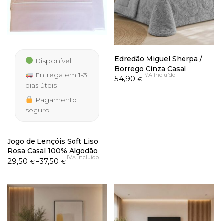
Edredão Miguel Sherpa /
Disponível
Borrego Cinza Casal
Entrega em 1-3
IVA incluído
54,90
€
dias úteis
Pagamento
seguro
Jogo de Lençóis Soft Liso
Rosa Casal 100% Algodão
IVA incluído
Price
29,50
–
37,50
€
€
range:
29,50 €
through
37,50 €