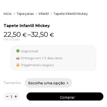
Início
Tapeçarias
Infantil
Tapete Infantil Mickey
Política de Privacidade
Tapete Infantil Mickey
Price
22,50
–
32,50
€
€
range:
IVA incluído
Livro de Reclamações
22,50 €
Disponível
through
Entrega em 1-3 dias úteis
32,50 €
Pagamento seguro
Tamanho
Comprar
Comprar