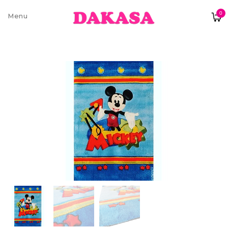
0
Sobre nós
Contatos e moradas
Pagamentos e Envios
Trocas e Devoluções
Termos e condições