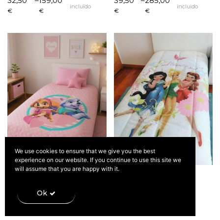
32,50
–
159,00
39,50
–
285,00
incluído
incluído
range:
range:
€
€
€
€
32,50 €
39,50 €
through
through
159,00 €
285,00 €
We use cookies to ensure that we give you the best
experience on our website. If you continue to use this site we
will assume that you are happy with it.
Edredão Dogs Solteiro
Edredão Fadas Solteiro
IVA incluído
IVA incluído
35,00
35,00
€
€
Ok