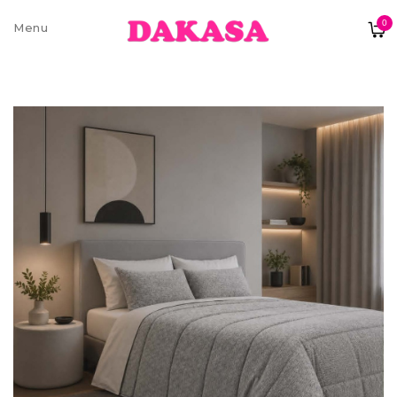
0
Sobre nós
Contatos e moradas
Pagamentos e Envios
Trocas e Devoluções
Termos e condições