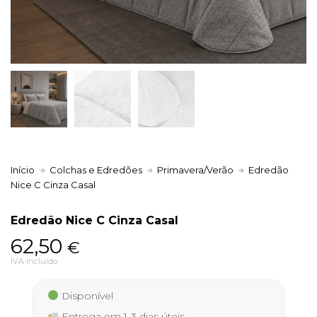
Política de Privacidade
Livro de Reclamações
Início
Colchas e Edredões
Primavera/Verão
Edredão
Nice C Cinza Casal
Edredão Nice C Cinza Casal
62,50
€
IVA incluído
Disponível
Entrega em 1-3 dias úteis