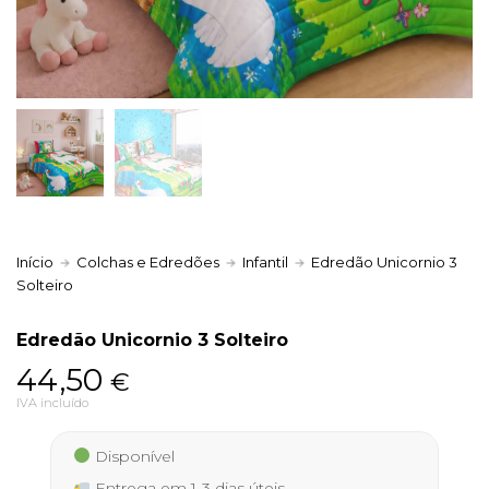
Política de Privacidade
Livro de Reclamações
Início
Colchas e Edredões
Infantil
Edredão Unicornio 3
Solteiro
Edredão Unicornio 3 Solteiro
44,50
€
IVA incluído
Disponível
Entrega em 1-3 dias úteis