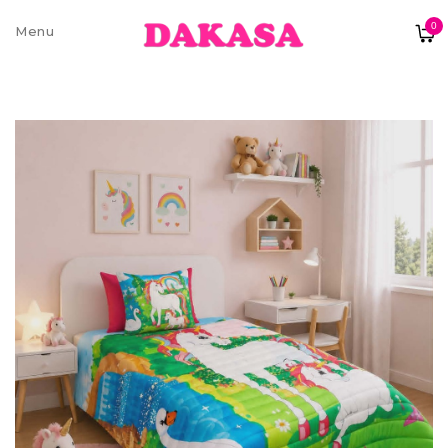
0
Sobre nós
Contatos e moradas
Pagamentos e Envios
Trocas e Devoluções
Termos e condições