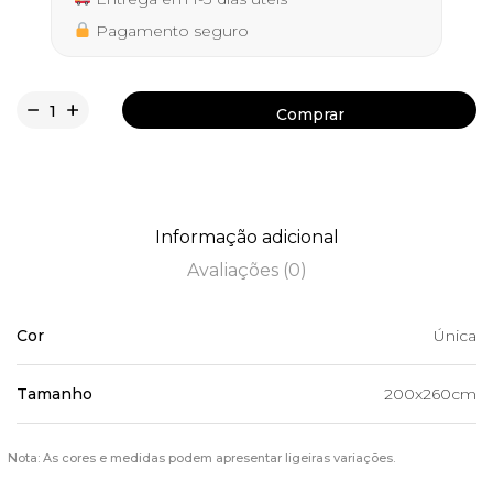
Pagamento seguro
Comprar
Comprar
Informação adicional
Avaliações (0)
Cor
Única
Tamanho
200x260cm
Nota: As cores e medidas podem apresentar ligeiras variações.