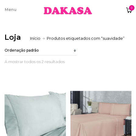
0
Sobre nós
Loja
Início
Produtos etiquetados com “suavidade”
Contatos e moradas
A mostrar todos os 2 resultados
Pagamentos e Envios
Trocas e Devoluções
Termos e condições