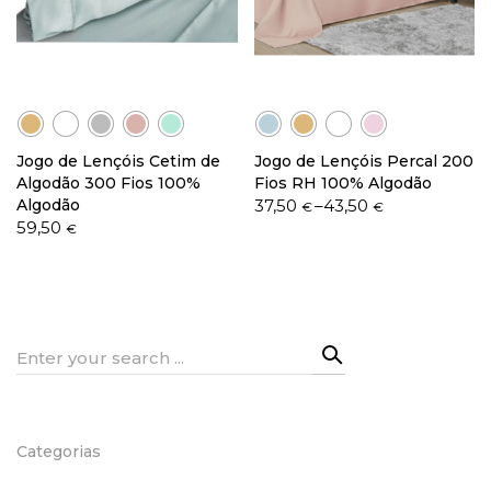
Política de Privacidade
Jogo de Lençóis Cetim de
Jogo de Lençóis Percal 200
Algodão 300 Fios 100%
Fios RH 100% Algodão
Price
Algodão
37,50
–
43,50
€
€
Livro de Reclamações
range:
59,50
€
37,50 €
through
43,50 €
Search
for:
Categorias