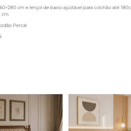
260×280 cm e lençol de baixo ajustável para colchão até 180cm
0 cm.
odão Percal
l