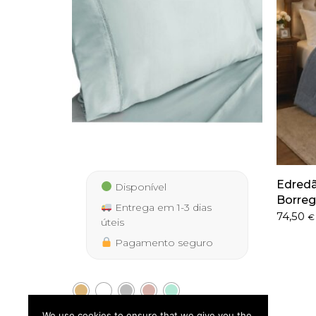
Edredã
Disponível
Borreg
Entrega em 1-3 dias
74,50
€
úteis
Pagamento seguro
Jogo de Lençóis Cetim de
We use cookies to ensure that we give you the