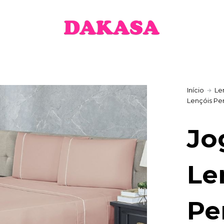
37,50 €
through
43,50 €
Início
Le
Lençóis Pe
Jo
Le
Pe