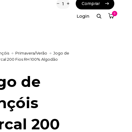
Comprar
Comprar
0
Login
nçóis
Primavera/Verão
Jogo de
rcal 200 Fios RH 100% Algodão
go de
nçóis
rcal 200