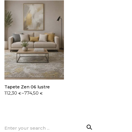
through
through
774,50 €
369,50 €
Tapete Zen 06 lustre
Price
112,30
–
774,50
€
€
range:
112,30 €
through
774,50 €
Search