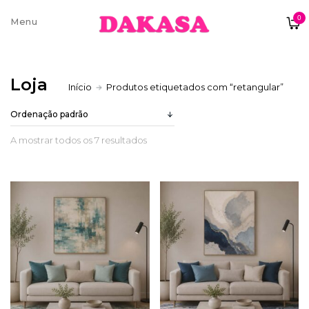
0
Sobre nós
Loja
Início
Produtos etiquetados com “retangular”
Contatos e moradas
A mostrar todos os 7 resultados
Pagamentos e Envios
Trocas e Devoluções
Termos e condições