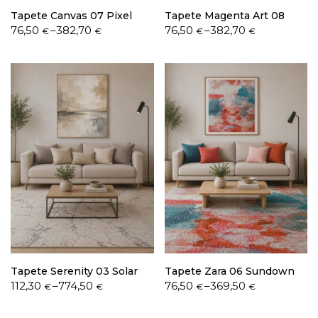
Tapete Canvas 07 Pixel
Tapete Magenta Art 08
Price
Price
76,50
–
382,70
76,50
–
382,70
€
€
€
€
range:
range:
76,50 €
76,50 €
through
through
382,70 €
382,70 €
Tapete Serenity 03 Solar
Tapete Zara 06 Sundown
Price
Price
112,30
–
774,50
76,50
–
369,50
€
€
€
€
range:
range:
112,30 €
76,50 €