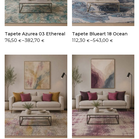
Política de Privacidade
Tapete Azurea 03 Ethereal
Tapete Blueart 18 Ocean
Price
Price
76,50
–
382,70
112,30
–
543,00
€
€
€
€
range:
range:
76,50 €
112,30 €
through
through
Livro de Reclamações
382,70 €
543,00 €